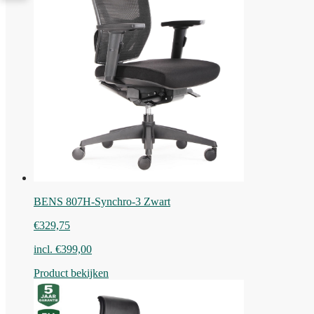
BENS 807H-Synchro-3 Zwart
€
329,75
incl.
€
399,00
Product bekijken