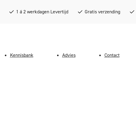
1 á 2 werkdagen Levertijd
Gratis verzending
Kennisbank
Advies
Contact
 Bureaustoelen: Uw
line winkel voor