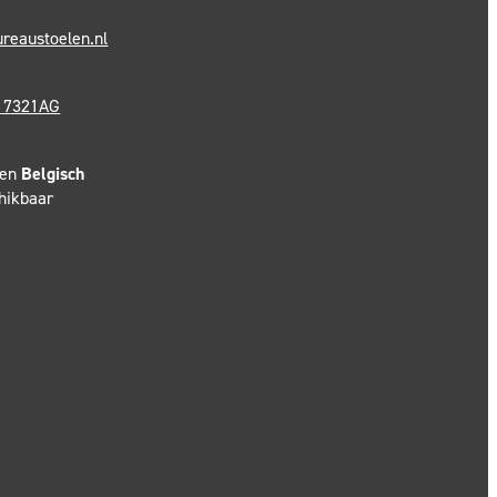
reaustoelen.nl
- 7321AG
en
Belgisch
chikbaar