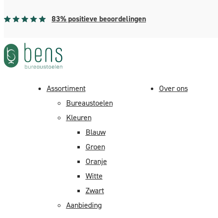
83% positieve beoordelingen
Home
> Faq
Assortiment
Over ons
Veelgestelde vragen
Bureaustoelen
Kleuren
Blauw
Groen
Oranje
Witte
Leveren jullie aan particulieren?
Zwart
Aanbieding