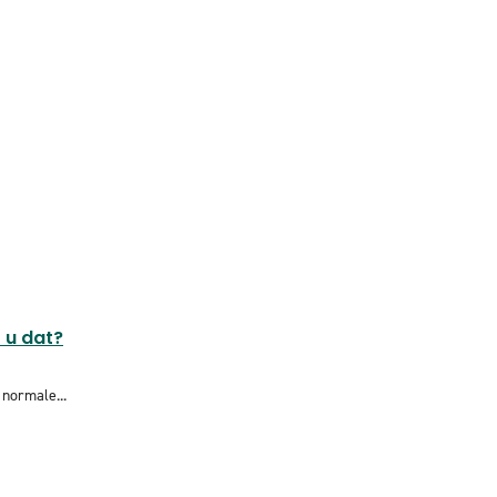
 u dat?
normale...