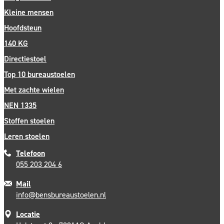
Kleine mensen
Hoofdsteun
140 KG
Directiestoel
Top 10 bureaustoelen
Met zachte wielen
NEN 1335
Stoffen stoelen
Leren stoelen
Telefoon
055 203 204 6
Mail
info@bensbureaustoelen.nl
Locatie