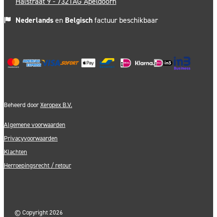
Halstraat 9 - 7321AG Apeldoorn
Nederlands
en
Belgisch
factuur beschikbaar
Beheerd door
Xeropex B.V.
Algemene voorwaarden
Privacyvoorwaarden
Klachten
Herroepingsrecht / retour
©
Copyright 2026