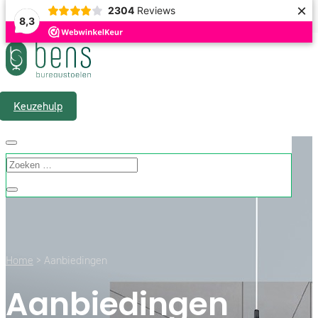
×
2304
Reviews
8,3
Gratis verzending & 1 á 2 werkdagen levertijd
Keuzehulp
Home
> Aanbiedingen
Aanbiedingen