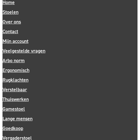
Home
Stoelen
Over ons
Contact
Mijn account
Veelgestelde vragen
Arbo norm
Ergonomisch
Rugklachten
Verstelbaar
Thuiswerken
Gamestoel
Lange mensen
Goedkoop
Vergaderstoel