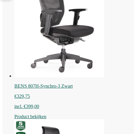
BENS 807H-Synchro-3 Zwart
€
329,75
incl.
€
399,00
Product bekijken