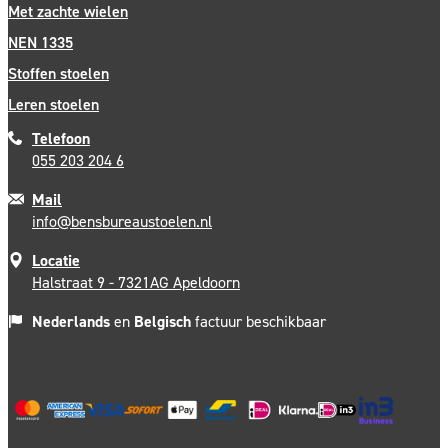
Met zachte wielen
NEN 1335
Stoffen stoelen
Leren stoelen
Telefoon
055 203 204 6
Mail
info@bensbureaustoelen.nl
Locatie
Halstraat 9 - 7321AG Apeldoorn
Nederlands
en
Belgisch
factuur beschikbaar