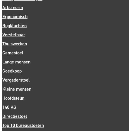
Arbo norm
Ergonomisch
Rugklachten
Verstelbaar
Thuiswerken
Gamestoel
Lange mensen
Goedkoop
Vergaderstoel
Kleine mensen
Hoofdsteun
140 KG
Directiestoel
Top 10 bureaustoelen