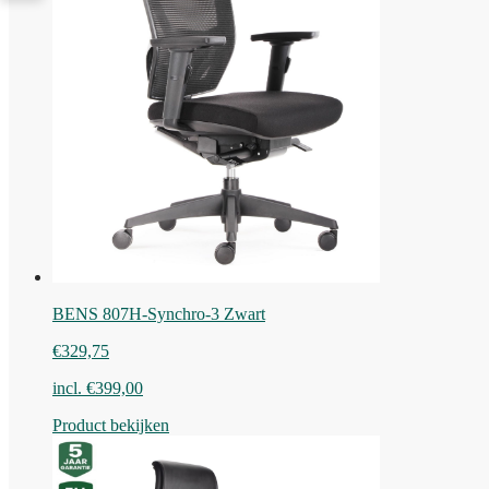
BENS 807H-Synchro-3 Zwart
€
329,75
incl.
€
399,00
Product bekijken