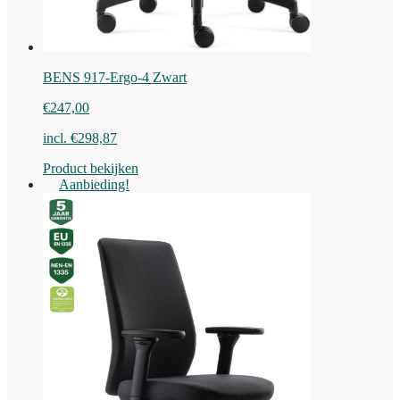
BENS 917-Ergo-4 Zwart
€
247,00
incl.
€
298,87
Product bekijken
Aanbieding!