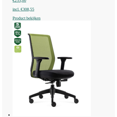
€
255,00
incl.
€
308,55
Product bekijken