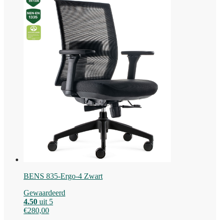
BENS 835-Ergo-4 Zwart
Gewaardeerd
4.50
uit 5
€
280,00