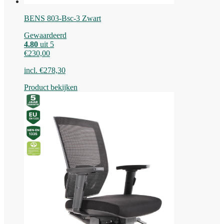
BENS 803-Bsc-3 Zwart
Gewaardeerd
4.80
uit 5
€
230,00
incl.
€
278,30
Product bekijken