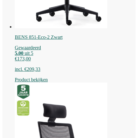
BENS 851-Eco-2 Zwart
Gewaardeerd
5.00
uit 5
€
173,00
incl.
€
209,33
Product bekijken