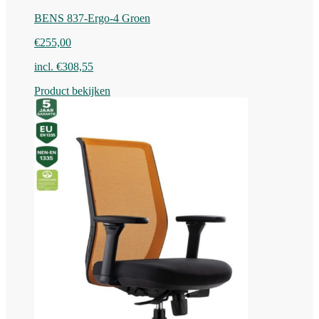
BENS 837-Ergo-4 Groen
€
255,00
incl.
€
308,55
Product bekijken