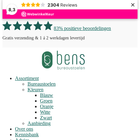
×
2304
Reviews
8,3
83% positieve beoordelingen
Gratis verzending & 1 á 2 werkdagen levertijd
Assortiment
Bureaustoelen
Kleuren
Blauw
Groen
Oranje
Witte
Zwart
Aanbieding
Over ons
Kennisbank