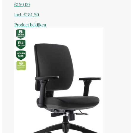
€
150,00
incl.
€
181,50
Product bekijken