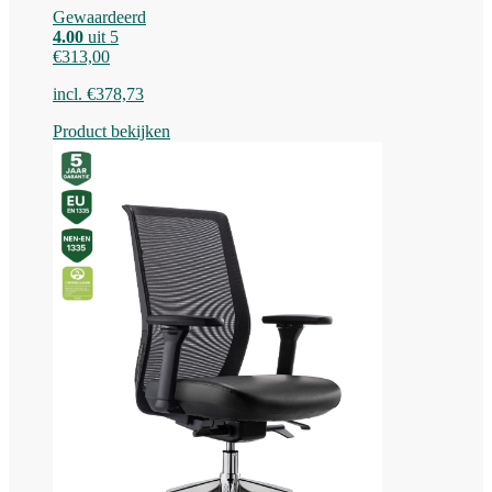
Gewaardeerd
4.00
uit 5
€
313,00
incl.
€
378,73
Product bekijken