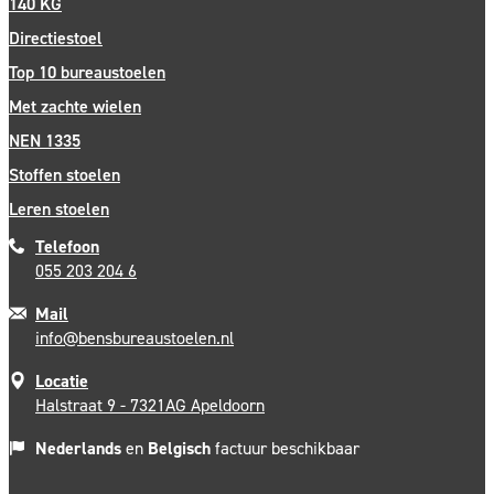
140 KG
Directiestoel
Top 10 bureaustoelen
Met zachte wielen
NEN 1335
Stoffen stoelen
Leren stoelen
Telefoon
055 203 204 6
Mail
info@bensbureaustoelen.nl
Locatie
Halstraat 9 - 7321AG Apeldoorn
Nederlands
en
Belgisch
factuur beschikbaar