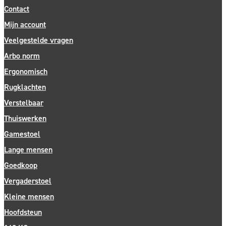
Contact
Mijn account
Veelgestelde vragen
Arbo norm
Ergonomisch
Rugklachten
Verstelbaar
Thuiswerken
Gamestoel
Lange mensen
Goedkoop
Vergaderstoel
Kleine mensen
Hoofdsteun