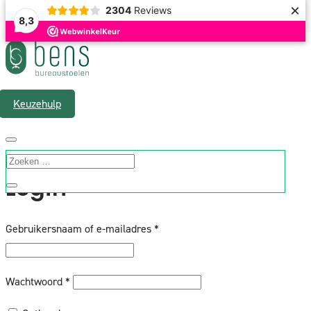
×
2304
Reviews
8,3
Gratis verzending & 1 á 2 werkdagen levertijd
Keuzehulp
Mijn account
Login
Vereist
Gebruikersnaam of e-mailadres
*
Vereist
Wachtwoord
*