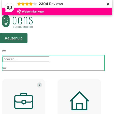
×
2304
Reviews
8,3
Gratis verzending & 1 á 2 werkdagen levertijd
Keuzehulp