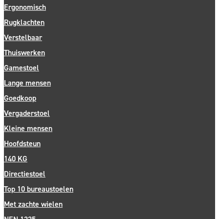
Ergonomisch
Rugklachten
Verstelbaar
Thuiswerken
Gamestoel
Lange mensen
Goedkoop
Vergaderstoel
Kleine mensen
Hoofdsteun
140 KG
Directiestoel
Top 10 bureaustoelen
Met zachte wielen