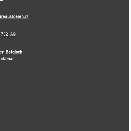
reaustoelen.nl
- 7321AG
en
Belgisch
chikbaar