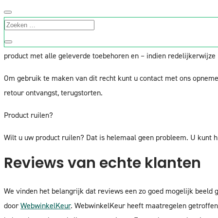
U heeft het recht uw bestelling tot 30 dagen na ontvangst zonder 
dan het volledige orderbedrag inclusief verzendkosten gecrediteer
Neem hiervoor contact met ons op en we mailen u een retourlabel,
product met alle geleverde toebehoren en – indien redelijkerwijze
Om gebruik te maken van dit recht kunt u contact met ons opnem
retour ontvangst, terugstorten.
Product ruilen?
Wilt u uw product ruilen? Dat is helemaal geen probleem. U kunt
Reviews van echte klanten
We vinden het belangrijk dat reviews een zo goed mogelijk beeld 
door
WebwinkelKeur
. WebwinkelKeur heeft maatregelen getroffen 