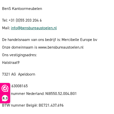
BenS Kantoormeubelen
Tel: +31 (0)55 203 204 6
Mail:
info@bensbureaustoelen.nl
De handelsnaam van ons bedrijf is: Mercibelle Europe bv
Onze domeinnaam is www.bensbureaustoelen.nl
Ons vestigingsadres:
Halstraat9
7321 AG
Apeldoorn
KVK: 63008165
BTW nummer Nederland: Nl8550.52.004.B01
8,3
BTW nummer België: BE721.437.696