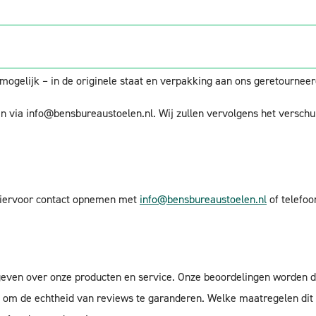
opgave van reden te annuleren. U heeft na annulering nogmaals 14 d
d.
 waarmee u het product kosteloos kunt retourneren. Indien u gebrui
 mogelijk – in de originele staat en verpakking aan ons geretournee
en via
info@bensbureaustoelen.nl
. Wij zullen vervolgens het versch
 hiervoor contact opnemen met
info@bensbureaustoelen.nl
of telefo
geven over onze producten en service. Onze beoordelingen worden d
om de echtheid van reviews te garanderen. Welke maatregelen dit z