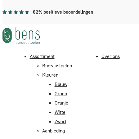
82% positieve beoordelingen
Assortiment
Over ons
Bureaustoelen
Home
> Klantenservice
Kleuren
Klantenservice
Blauw
Groen
Oranje
Retourneren
Witte
Zwart
Herroepingsrecht/bedenktijd
Aanbieding