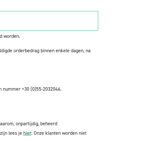
agen om uw product retour te sturen. U krijgt
k maakt van uw herroepingsrecht, zal het
rd worden.
uldigde orderbedrag binnen enkele dagen, na
on nummer +30 (0)55-2032046.
aarom, onpartijdig, beheerd
ijn lees je
hier
. Onze klanten worden niet