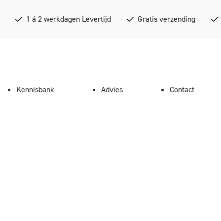
1 á 2 werkdagen Levertijd
Gratis verzending
Kennisbank
Advies
Contact
7-Ergo-4 Grijs