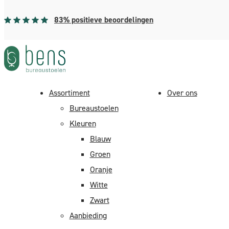
83% positieve beoordelingen
Assortiment
Over ons
”Home”
>
Assortiment
>
Bureaustoelen
>
Arbo norm
> BENS 83
Bureaustoelen
Kleuren
Blauw
Groen
Oranje
Witte
Zwart
Aanbieding