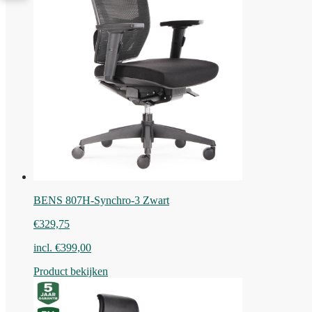
BENS 807H-Synchro-3 Zwart
€
329,75
incl.
€
399,00
Product bekijken