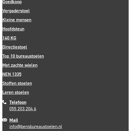
Goedkoop
Vergaderstoel
Kleine mensen
Hoofdsteun
140 KG
Directiestoel
Top 10 bureaustoelen
Met zachte wielen
NEN 1335
Stoffen stoelen
Leren stoelen
Telefoon
055 203 204 6
Mail
info@bensbureaustoelen.nl