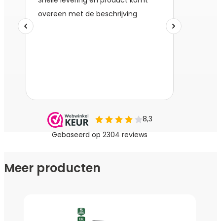
verzekerd dat u nog jaren met veel plezier gebruik kan
maken van een bureaustoel die niet kraakt, piept of
wiebelt. Waarom genoegen nemen met minder wanneer u
ook het beste kunt hebben? Investeer in een
ergonomische BENS bureaustoel en ervaar het verschil
zelf. Verhoog het comfort, verbeter de productiviteit en
werk met meer plezier!
De belangrijkste eigenschappen en voordelen op een rij;
Ergonomische zitting van luxe voorgevormd foam
– De in zwart gestoffeerde zitting biedt ultiem
Meer producten
comfort en ondersteuning, zelfs tijdens de lange
werkdagen.
1.1
Mechaniek met zitdiepteverstelling