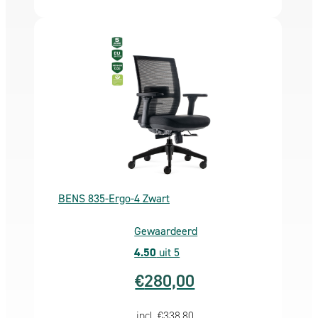
5 Jaar garantie
– Vertrouw op kwaliteit en duurzaamheid van uw
aankoop met onze uitgebreide garantie van 5 jaar.
Gratis
verzending
Deze bureaustoel tijdelijk proberen? U heeft 30
dagen bedenktijd.
Mocht de bureaustoel dan niet aan al uw
verwachtingen voldoen dan kunt u deze kosteloos
retourneren.
BENS 835-Ergo-4 Zwart
GREEENGUARD GOLD certificaat:
Gewaardeerd
Als u bij een bureaustoel denkt aan uw gezondheid, dan
4.50
uit 5
komt als eerst de ergonomische instelmogelijkheden bij
€
280,00
uw op.
Uiteraard voldoet deze bureaustoel daaraan. Minder snel
incl.
€
338,80