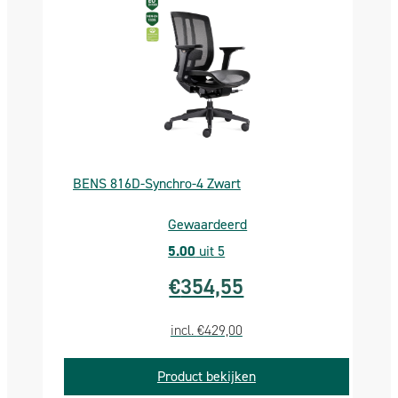
– De gaslift is TÜV getest, wat garant staat voor
duurzaamheid en betrouwbaarheid bij het verstellen
van de hoogte, zodat u altijd de perfecte zithoogte
heeft.
Getest en goedgekeurd
– Deze bureaustoel is getest en goedgekeurd
volgens de ANSI/BIFMA x 5.1-2011 normen door de
BENS 816D-Synchro-4 Zwart
TÜV Sud, en voldoet aan de EN-1335 en Arbo norm,
wat de hoogste kwaliteits- en milieustandaarden
Gewaardeerd
onderstreept en garandeert.
5.00
uit 5
Greenguard Gold Certificaat
€
354,55
– Deze bureaustoel beschikt over het Greenguard
Gold Certificaat, wat betekent dat het voldoet aan
incl.
€
429,00
strenge normen voor lage chemische uitstoot en
Product bekijken
milieuvriendelijkheid.