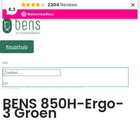
×
2304
Reviews
8,3
Gratis verzending & 1 á 2 werkdagen levertijd
Keuzehulp
”Home”
>
Assortiment
>
Bureaustoelen
>
Lange
mensen
> BENS 850H-Ergo-3 Groen
BENS 850H-Ergo-
3 Groen