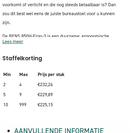
voorkomt of verlicht en die nog steeds betaalbaar is? Dan
zou dit best wel eens de juiste bureaustoel voor u kunnen
zijn.
De BENS 850H-Ergo-3 is een duurzame, ergonomische
Lees meer
bureaustoel met een comfortabele hoofdsteun en verfijnde
instellingsopties. Een zeer luxe allround bureaustoel welke
Staffelkorting
veel wordt ingezet voor zakelijk gebruik en veeleisende
particulieren in elk (thuis)kantoor. Dankzij de
Min
Max
Prijs per stuk
ergonomische eigenschappen is deze bureaustoel
2
4
€
232,26
uitstekend geschikt voor een dagelijkse intensieve
5
9
€
229,89
belasting van 8 tot 10 uur.
10
999
€
225,15
De bureaustoel heeft een degelijke uitstraling en een
uitstekende prijs-kwaliteitverhouding. De combinatie van
AANVULLENDE INFORMATIE
ergonomie, vormgeving en normering zorgt ervoor dat