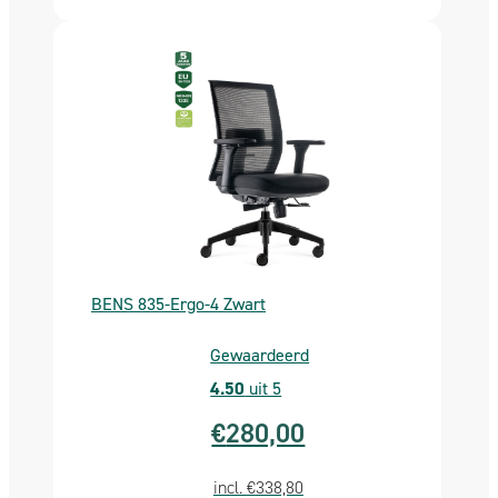
– Met een in diepte en hoogte verstelbare
lendensteun krijgt u de optimale ondersteuning voor
uw onderrug.
2.2
Comfortabele hoofdsteun
– Een verstelbare hoofdsteun biedt extra
ondersteuning aan met name de nek maar ook uw
hoofd, wat essentieel is voor een lange werkdag.
3D Verstelbare armleggers
– De armleggers zijn in hoogte verstelbaar, naar
BENS 835-Ergo-4 Zwart
voren en achteren en schuin naar binnen en buiten.
Zo krijgen uw armen altijd de perfecte
Gewaardeerd
ondersteuning, ongeacht uw werkhouding.
4.50
uit 5
PHD Wielen voor alle vloertypen
€
280,00
– Voorzien van hoogwaardige PHD wielen die zorgen
voor soepele mobiliteit op zowel vloerbedekking als
incl.
€
338,80