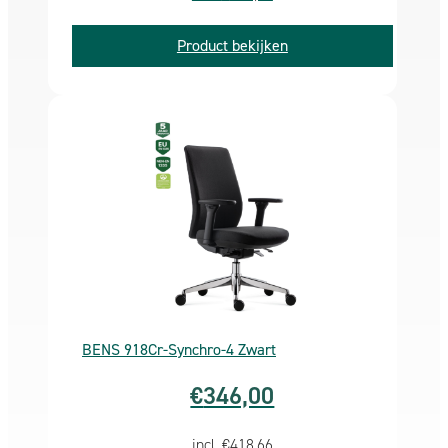
strenge normen voor lage chemische uitstoot en
Product bekijken
milieuvriendelijkheid.
5 Jaar garantie
– Vertrouw op kwaliteit en duurzaamheid van uw
aankoop met onze uitgebreide garantie van 5 jaar.
Gratis
verzending
Deze bureaustoel tijdelijk proberen? U heeft 30
dagen bedenktijd.
Mocht de bureaustoel dan niet aan al uw
verwachtingen voldoen dan kunt u deze kosteloos
retourneren.
BENS 918Cr-Synchro-4 Zwart
GREEENGUARD GOLD certificaat:
€
346,00
Als u bij een bureaustoel denkt aan uw gezondheid, dan
komt als eerst de ergonomische instelmogelijkheden bij
incl.
€
418,66