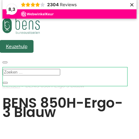
×
2304
Reviews
8,3
Gratis verzending & 1 á 2 werkdagen levertijd
Keuzehulp
”Home”
>
Assortiment
>
Bureaustoelen
>
kleine
mensen
> BENS 850H-Ergo-3 Blauw
BENS 850H-Ergo-
3 Blauw