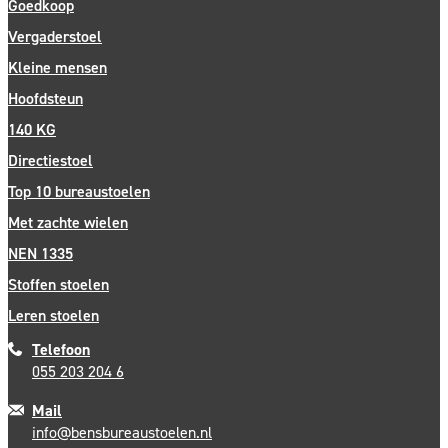
Goedkoop
Vergaderstoel
Kleine mensen
Hoofdsteun
140 KG
Directiestoel
Top 10 bureaustoelen
Met zachte wielen
NEN 1335
Stoffen stoelen
Leren stoelen
Telefoon
055 203 204 6
Mail
info@bensbureaustoelen.nl