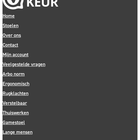
schadelijke stoffen, zodat de luchtkwaliteit en daarmee het
welzijn gewaarborgd zijn.
Home
Alle producten die het Greenguard Gold certificaat dragen,
Stoelen
vallen binnen strenge limieten aan chemische stoffen,
Over ons
waarmee de fabrikant meteen alle groene en duurzame
Contact
claims geheel waar kan maken.
Mijn account
Wij zijn er bijzonder trots op dat al onze bureaustoelen, als
Veelgestelde vragen
één van de weinige in Nederland, dit certificaat hebben.
Arbo norm
Ergonomisch
Rugklachten
Verstelbaar
Thuiswerken
Gamestoel
Lange mensen