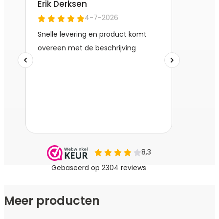
Wij van BENS Bureaustoelen geven 5 jaar garantie op al
onze modellen. Zelfs na deze garantietermijn bent u ervan
verzekerd dat u nog jaren met veel plezier gebruik kan
maken van een bureaustoel die niet kraakt, piept of
wiebelt. Waarom genoegen nemen met minder wanneer u
ook het beste kunt hebben? Investeer in een
ergonomische BENS bureaustoel en ervaar het verschil
zelf. Verhoog het comfort, verbeter de productiviteit en
werk met meer plezier!
De belangrijkste eigenschappen en voordelen op een rij;
Ergonomische zitting van luxe voorgevormd foam
– De in zwart gestoffeerde zitting biedt ultiem
Meer producten
comfort en ondersteuning, zelfs tijdens de lange