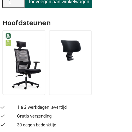
BENS
Toevoegen aan winkelwagen
851-
Eco-
Hoofdsteunen
2
Zwart
aantal
1 á 2 werkdagen levertijd
Gratis verzending
30 dagen bedenktijd