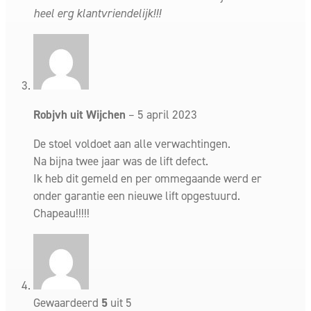
heel erg klantvriendelijk!!!
uw onderrug.
2D Verstelbare armleggers
– De armleggers zijn in hoogte verstelbaar en naar
voren en achteren zodat uw armen altijd de perfecte
ondersteuning krijgen, ongeacht uw werkhouding.
Robjvh uit Wijchen
–
5 april 2023
Hard rubberen wielen voor zachte vloeren
De stoel voldoet aan alle verwachtingen.
– Voorzien van hoogwaardige rubberen wielen die
Na bijna twee jaar was de lift defect.
zorgen voor soepele mobiliteit op zachte vloeren.
Ik heb dit gemeld en per ommegaande werd er
TÜV geteste gaslift hoogteverstelling
onder garantie een nieuwe lift opgestuurd.
– De gaslift is TÜV getest, wat garant staat voor
Chapeau!!!!!
duurzaamheid en betrouwbaarheid bij het verstellen
van de hoogte, zodat u altijd de perfecte zithoogte
heeft.
Getest en goedgekeurd
Gewaardeerd
5
uit 5