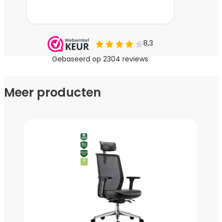
vloerbedekking, meubilair en bouwmaterialen.
Deze producten kunnen duizenden soorten VOS
uitwasemen, die in de lucht en in onze longen
terechtkomen.
GREENGUARD is een wetenschappelijk onafhankelijk
instituut, dat certificaten uitgeeft aan producten die
Meer producten
duurzaam geproduceerd zijn en dusdanig vrij zijn van
schadelijke stoffen, zodat de luchtkwaliteit en daarmee het
welzijn gewaarborgd zijn.
Alle producten die het Greenguard Gold certificaat dragen,
vallen binnen strenge limieten aan chemische stoffen,
waarmee de fabrikant meteen alle groene en duurzame
claims geheel waar kan maken.
Wij zijn er bijzonder trots op dat al onze bureaustoelen, als
één van de weinige in Nederland, dit certificaat hebben.