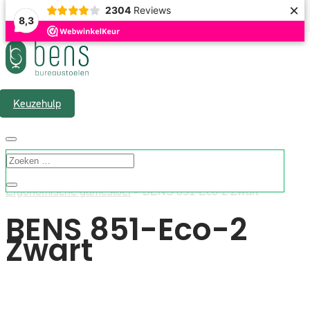
×
2304
Reviews
8,3
Gratis verzending & 1 á 2 werkdagen levertijd
Keuzehulp
”Home”
>
Assortiment
>
Bureaustoelen
>
Ergonomische gamestoel
> BENS 851-Eco-2 Zwart
BENS 851-Eco-2
Zwart