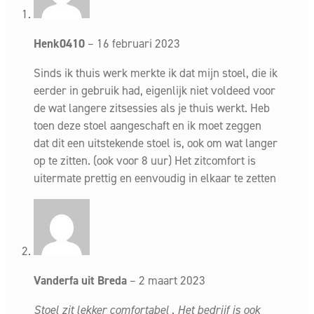
De belangrijkste eigenschappen en voordelen op een rij;
Henk0410
–
16 februari 2023
Deze bureaustoel is ook leverbaar met hoofdsteun
Sinds ik thuis werk merkte ik dat mijn stoel, die ik
Ergonomische zitting van luxe voorgevormd foam
eerder in gebruik had, eigenlijk niet voldeed voor
– De in zwart gestoffeerde zitting biedt ultiem
de wat langere zitsessies als je thuis werkt. Heb
comfort en ondersteuning, zelfs tijdens de lange
toen deze stoel aangeschaft en ik moet zeggen
dat dit een uitstekende stoel is, ook om wat langer
werkdagen.
op te zitten. (ook voor 8 uur) Het zitcomfort is
Comfortabele rugleuning met netbespanning
uitermate prettig en eenvoudig in elkaar te zetten
– De rugleuning bekleed met zwart mesh-
netbespanning biedt ademend comfort, waardoor u
koel en comfortabel blijft, zelfs tijdens lange
werkdagen.
2.1
Verstelbare lendensteun
Vanderfa uit Breda
–
2 maart 2023
– Met een in diepte en hoogte verstelbare
Stoel zit lekker comfortabel . Het bedrijf is ook
lendensteun krijgt u de optimale ondersteuning voor