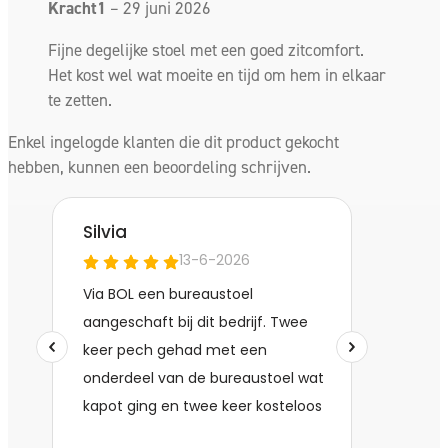
Kracht1
–
29 juni 2026
dagen bedenktijd.
Mocht de bureaustoel dan niet aan al uw
Fijne degelijke stoel met een goed zitcomfort.
Het kost wel wat moeite en tijd om hem in elkaar
verwachtingen voldoen dan kunt u deze kosteloos
te zetten.
retourneren.
Enkel ingelogde klanten die dit product gekocht
GREEENGUARD GOLD certificaat:
hebben, kunnen een beoordeling schrijven.
Als u bij een bureaustoel denkt aan uw gezondheid, dan
komt als eerst de ergonomische instelmogelijkheden bij
uw op.
Uiteraard voldoet deze bureaustoel daaraan. Minder snel
denken we aan de luchtkwaliteit binnenshuis, waar we de
hele dag inzitten, zowel thuis als op kantoor.
Deze kwaliteit wordt voor een groot deel bepaald door de
vluchtige chemische stoffen (VOS) die bij
kamertemperatuur vrijkomen uit stoffen zoals