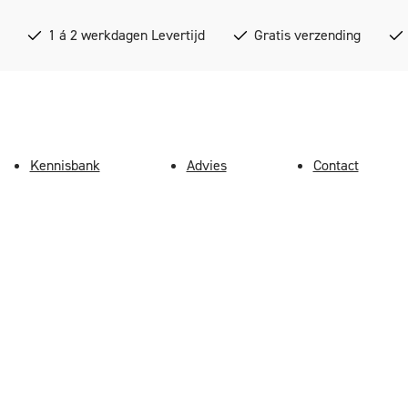
1 á 2 werkdagen Levertijd
Gratis verzending
Kennisbank
Advies
Contact
S 851H-Eco-2 Zwart