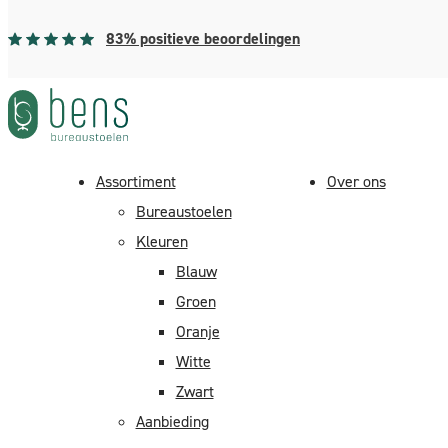
83% positieve beoordelingen
Assortiment
Over ons
”Home”
>
Assortiment
>
Bureaustoelen
>
Lange mensen
> BEN
Bureaustoelen
Kleuren
Blauw
Groen
Oranje
Witte
Zwart
Aanbieding