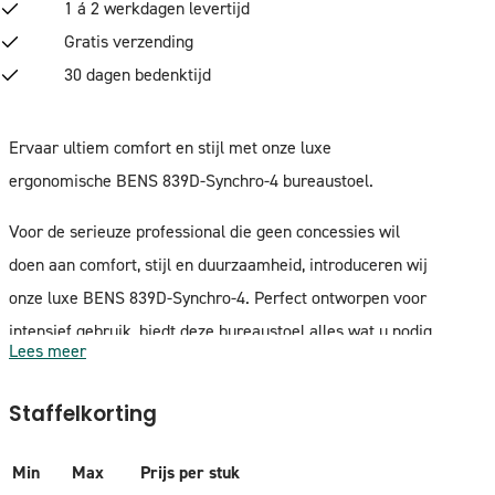
1 á 2 werkdagen levertijd
Gratis verzending
30 dagen bedenktijd
Ervaar ultiem comfort en stijl met onze luxe
ergonomische BENS 839D-Synchro-4 bureaustoel.
Voor de serieuze professional die geen concessies wil
doen aan comfort, stijl en duurzaamheid, introduceren wij
onze luxe BENS 839D-Synchro-4. Perfect ontworpen voor
intensief gebruik, biedt deze bureaustoel alles wat u nodig
Lees meer
heeft om de werkdag door te komen met maximaal
comfort en minimale belasting van uw lichaam.
Staffelkorting
Waarom zou u kiezen voor een ergonomische
Min
Max
Prijs per stuk
bureaustoel?