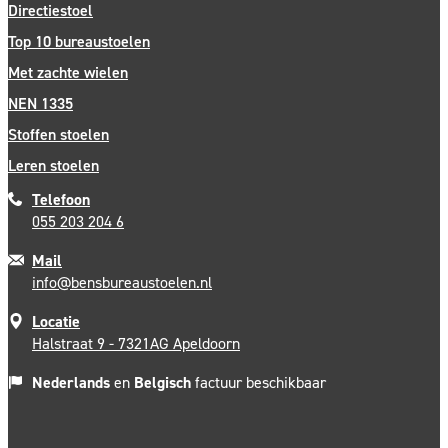
Directiestoel
Top 10 bureaustoelen
Met zachte wielen
NEN 1335
Stoffen stoelen
Leren stoelen
Telefoon
055 203 204 6
Mail
info@bensbureaustoelen.nl
Locatie
Halstraat 9 - 7321AG Apeldoorn
Nederlands
en
Belgisch
factuur beschikbaar