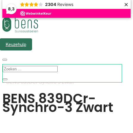
×
2304
Reviews
8,3
Gratis verzending & 1 á 2 werkdagen levertijd
Keuzehulp
”Home”
>
Assortiment
>
Bureaustoelen
>
Directiestoel
> BENS 839DCr-Synchro-3 Zwart
BENS 839DCr-
Synchro-3 Zwart