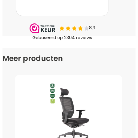
aan het lichaam.
1.1 Mechaniek met zitdiepteverstelling
– Met de zitdiepteverstelling kunt u de stoel
aanpassen aan uw lengte en zitbehoeften, wat
vooral belangrijk is voor lange mensen.
1.2 Gepolijst aluminium voetenkruis
Meer producten
– Het gepolijste aluminium voetenkruis zorgt voor
een stevige en stabiele basis, en geeft de
bureaustoel een premium uitstraling
Dubbel gestoffeerde en mesh- netbespanning rug
– De dubbele rugleuning, deels diepgrijs gestoffeerd,
deels bekleed met eveneens diepgrijze mesh-
netbespanning, biedt ademend comfort waardoor u
koel en comfortabel blijft, zelfs tijdens lange
werkdagen.