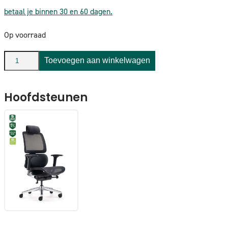
betaal je binnen 30 en 60 dagen.
Op voorraad
BENS
Toevoegen aan winkelwagen
839DCr-
Synchro-
Hoofdsteunen
3
Zwart
aantal