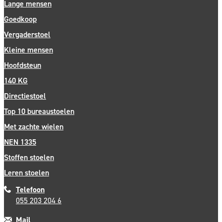
Lange mensen
Goedkoop
Vergaderstoel
Kleine mensen
Hoofdsteun
140 KG
Directiestoel
Top 10 bureaustoelen
Met zachte wielen
NEN 1335
Stoffen stoelen
Leren stoelen
Telefoon
055 203 204 6
Mail