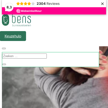
×
2304
Reviews
8,3
Gratis verzending & 1 á 2 werkdagen levertijd
Keuzehulp